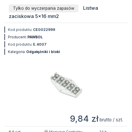
Listwa
Tylko do wyczerpania zapasów
zaciskowa 5x16 mm2
Kod produktu:
CE0022999
Producent:
PAWBOL
Kod produktu:
E.4007
Kategoria:
Odgałęźniki i bloki
9,84 zł
brutto / szt.
Magazyn Centralny
6 szt.
24 h