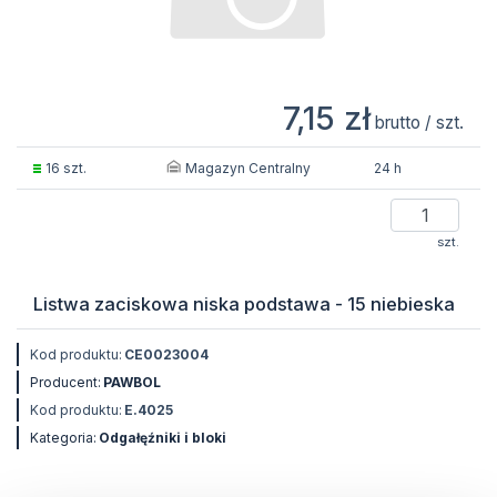
7,15 zł
brutto / szt.
Magazyn Centralny
16 szt.
24 h
szt.
Listwa zaciskowa niska podstawa - 15 niebieska
Kod produktu:
CE0023004
Producent:
PAWBOL
Kod produktu:
E.4025
Kategoria:
Odgałęźniki i bloki