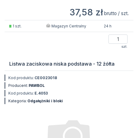
37,58 zł
brutto / szt.
Magazyn Centralny
1 szt.
24 h
szt.
Listwa zaciskowa niska podstawa - 12 żółta
Kod produktu:
CE0023018
Producent:
PAWBOL
Kod produktu:
E.4053
Kategoria:
Odgałęźniki i bloki