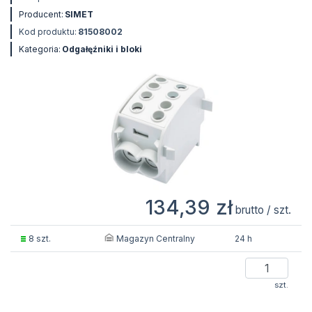
Producent:
SIMET
Kod produktu:
81508002
Kategoria:
Odgałęźniki i bloki
134,39 zł
brutto / szt.
Magazyn Centralny
8 szt.
24 h
szt.