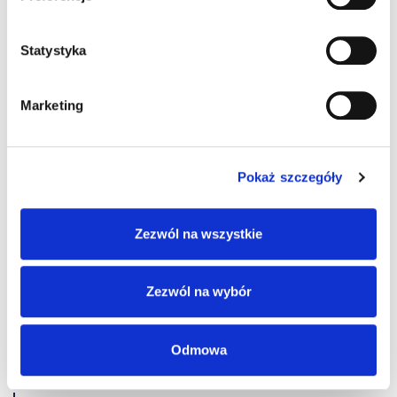
Kategoria:
Odgałęźniki i bloki
Statystyka
Marketing
Pokaż szczegóły
7,15 zł
brutto / szt.
Zezwól na wszystkie
Magazyn Centralny
25 szt.
24 h
Zezwól na wybór
szt.
Odmowa
Listwa zaciskowa niska podstawa - 12 zielona