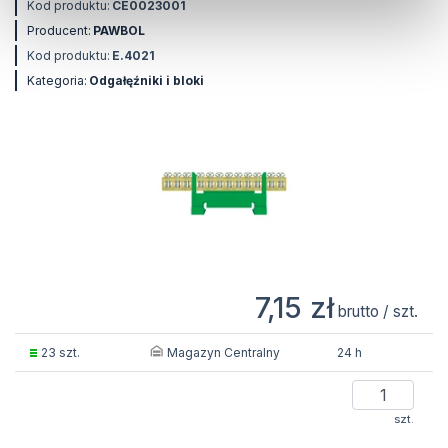
Kod produktu:
CE0023001
Producent:
PAWBOL
Kod produktu:
E.4021
Kategoria:
Odgałęźniki i bloki
7,15 zł
brutto / szt.
Magazyn Centralny
23 szt.
24 h
szt.