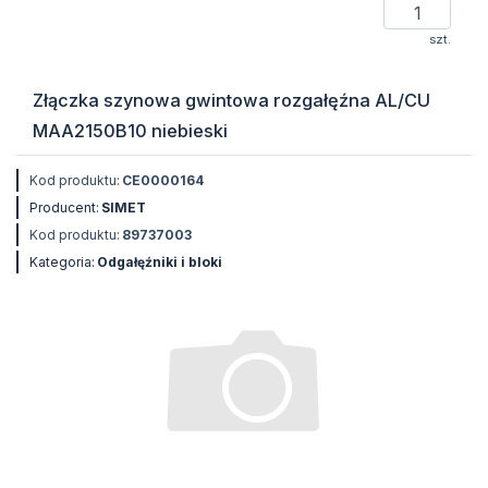
szt.
Złączka szynowa gwintowa rozgałęźna AL/CU
MAA2150B10 niebieski
Kod produktu:
CE0000164
Producent:
SIMET
Kod produktu:
89737003
Kategoria:
Odgałęźniki i bloki