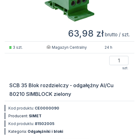
63,98 zł
brutto / szt.
Magazyn Centralny
3 szt.
24 h
szt.
SCB 35 Blok rozdzielczy - odgałęźny Al/Cu
80210 SIMBLOCK zielony
Kod produktu:
CE0000090
Producent:
SIMET
Kod produktu:
81502005
Kategoria:
Odgałęźniki i bloki