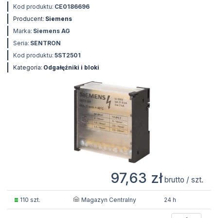
Kod produktu:
CE0186696
Producent:
Siemens
Marka:
Siemens AG
Seria:
SENTRON
Kod produktu:
5ST2501
Kategoria:
Odgałęźniki i bloki
97,63 zł
brutto / szt.
Magazyn Centralny
110 szt.
24 h