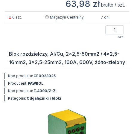
63,98 zł
brutto / szt.
Magazyn Centralny
0 szt.
7 dni
szt.
Blok rozdzielczy, Al/Cu, 2x2,5-50mm2 / 4x2,5-
16mm2, 3x2,5-25mm2, 160A, 600V, żółto-zielony
Kod produktu:
CE0023025
Producent:
PAWBOL
Kod produktu:
E.4090/Ż-Z
Kategoria:
Odgałęźniki i bloki