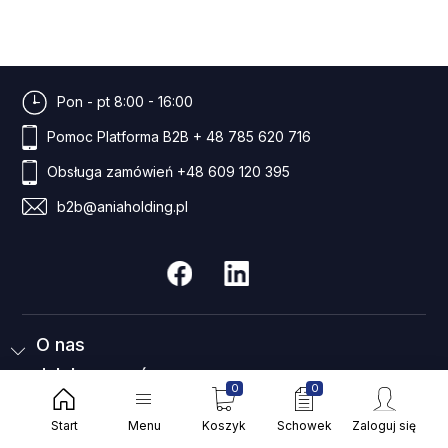
Pon - pt 8:00 - 16:00
Pomoc Platforma B2B
+ 48 785 620 716
Obsługa zamówień
+48 609 120 395
b2b@aniaholding.pl
O nas
Jak kupować
0
0
Wsparcie
Start
Menu
Koszyk
Schowek
Zaloguj się
Nasza lokalizacja