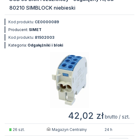
80210 SIMBLOCK niebieski
Kod produktu:
CE0000089
Producent:
SIMET
Kod produktu:
81502003
Kategoria:
Odgałęźniki i bloki
42,02 zł
brutto / szt.
Magazyn Centralny
26 szt.
24 h