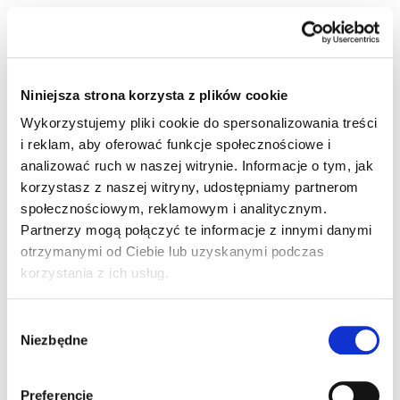
Niniejsza strona korzysta z plików cookie
Wykorzystujemy pliki cookie do spersonalizowania treści
i reklam, aby oferować funkcje społecznościowe i
8,98 zł
brutto / szt.
analizować ruch w naszej witrynie. Informacje o tym, jak
korzystasz z naszej witryny, udostępniamy partnerom
Magazyn Centralny
13 szt.
24 h
społecznościowym, reklamowym i analitycznym.
Partnerzy mogą połączyć te informacje z innymi danymi
otrzymanymi od Ciebie lub uzyskanymi podczas
szt.
korzystania z ich usług.
Listwa zaciskowa niska podstawa - 12 niebieska
Wybór
Niezbędne
zgody
Kod produktu:
CE0023003
Producent:
PAWBOL
Kod produktu:
E.4024
Preferencje