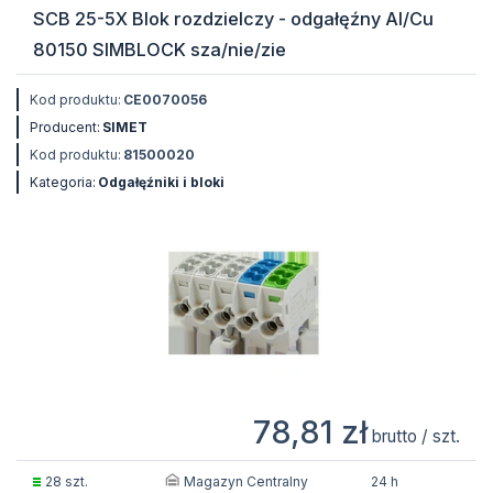
SCB 25-5X Blok rozdzielczy - odgałęźny Al/Cu
80150 SIMBLOCK sza/nie/zie
Kod produktu:
CE0070056
Producent:
SIMET
Kod produktu:
81500020
Kategoria:
Odgałęźniki i bloki
78,81 zł
brutto / szt.
Magazyn Centralny
28 szt.
24 h