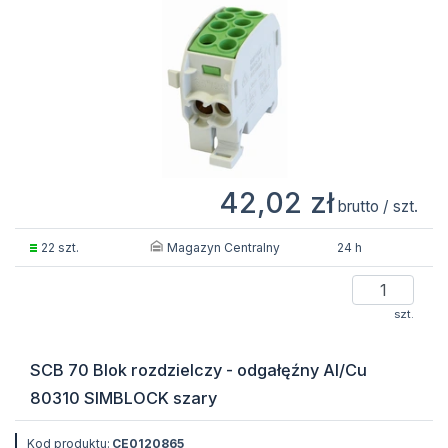
42,02 zł
brutto / szt.
Magazyn Centralny
22 szt.
24 h
szt.
SCB 70 Blok rozdzielczy - odgałęźny Al/Cu
80310 SIMBLOCK szary
Kod produktu:
CE0120865