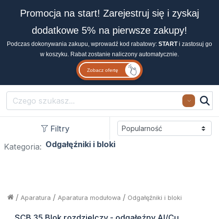
Promocja na start! Zarejestruj się i zyskaj
dodatkowe 5% na pierwsze zakupy!
Podczas dokonywania zakupu, wprowadź kod rabatowy:
START
i zastosuj go
w koszyku. Rabat zostanie naliczony automatycznie.
Zobacz ofertę
Search
Filtry
Odgałęźniki i bloki
Kategoria:
/
/
/
Aparatura
Aparatura modułowa
Odgałęźniki i bloki
SCB 35 Blok rozdzielczy - odgałęźny Al/Cu