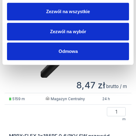
Producent:
Nexans Polska
Kod produktu:
10196222
Zezwól na wszystkie
Kategoria:
Kable okrętowe
Zezwól na wybór
Odmowa
8,47 zł
brutto / m
Magazyn Centralny
5159 m
24 h
m