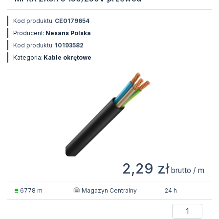
Kod produktu:
CE0179654
Producent:
Nexans Polska
Kod produktu:
10193582
Kategoria:
Kable okrętowe
2,29 zł
brutto / m
Magazyn Centralny
6778 m
24 h