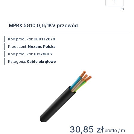
m
MPRX 5G10 0,6/1KV przewód
Kod produktu:
CE0172679
Producent:
Nexans Polska
Kod produktu:
10279816
Kategoria:
Kable okrętowe
30,85 zł
brutto / m