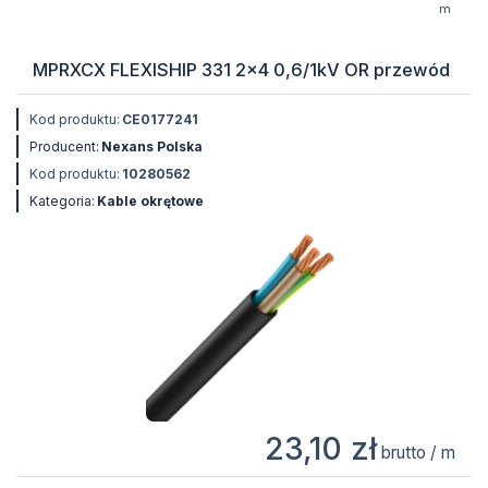
m
MPRXCX FLEXISHIP 331 2x4 0,6/1kV OR przewód
Kod produktu:
CE0177241
Producent:
Nexans Polska
Kod produktu:
10280562
Kategoria:
Kable okrętowe
23,10 zł
brutto / m