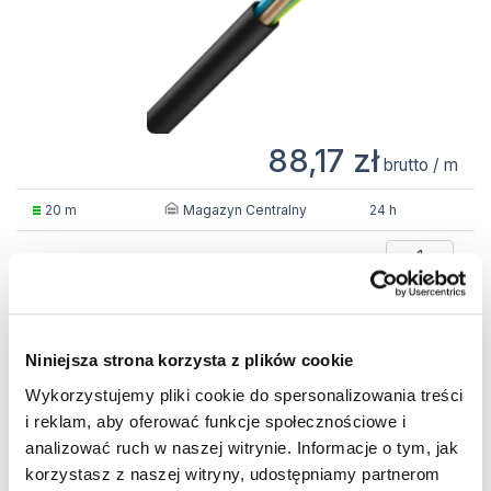
88,17 zł
brutto / m
Magazyn Centralny
20 m
24 h
m
MPRXCX FLEXISHIP 1x150 0,6/1kV BK przewód
Niniejsza strona korzysta z plików cookie
Wykorzystujemy pliki cookie do spersonalizowania treści
Kod produktu:
CE0172024
i reklam, aby oferować funkcje społecznościowe i
Producent:
Nexans Polska
analizować ruch w naszej witrynie. Informacje o tym, jak
Kod produktu:
10194376
korzystasz z naszej witryny, udostępniamy partnerom
Kategoria:
Kable okrętowe