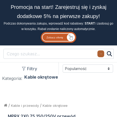
Promocja na start! Zarejestruj się i zyskaj
dodatkowe 5% na pierwsze zakupy!
Podczas dokonywania zakupu, wprowadź kod rabatowy:
START
i zastosuj go
w koszyku. Rabat zostanie naliczony automatycznie.
Zobacz ofertę
Search
Filtry
Kable okrętowe
Kategoria:
/
/
Kable i przewody
Kable okrętowe
MPRX 2X0.75 150/250V przewód