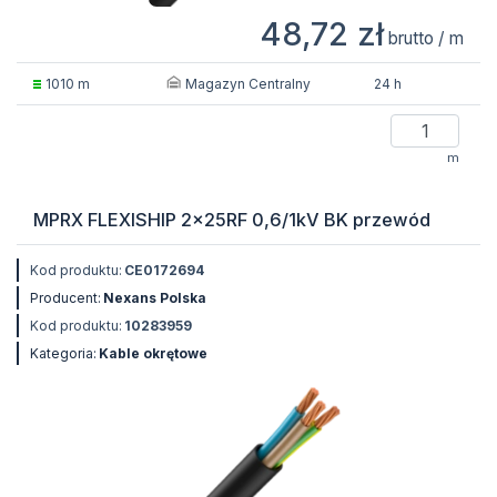
48,72 zł
brutto / m
Magazyn Centralny
1010 m
24 h
m
MPRX FLEXISHIP 2x25RF 0,6/1kV BK przewód
Kod produktu:
CE0172694
Producent:
Nexans Polska
Kod produktu:
10283959
Kategoria:
Kable okrętowe