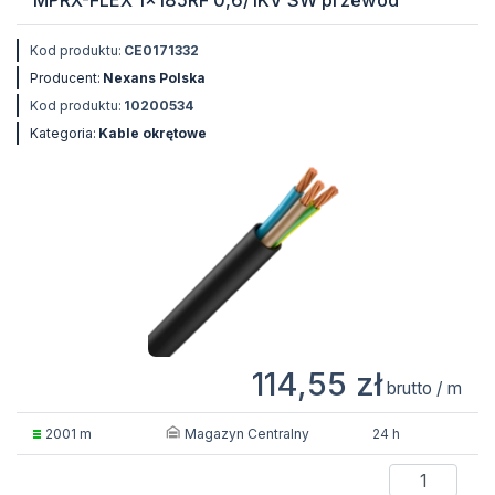
MPRX-FLEX 1x185RF 0,6/1KV SW przewód
Kod produktu:
CE0171332
Producent:
Nexans Polska
Kod produktu:
10200534
Kategoria:
Kable okrętowe
114,55 zł
brutto / m
Magazyn Centralny
2001 m
24 h