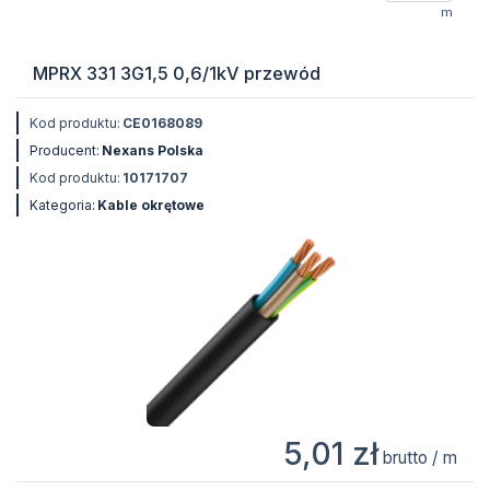
m
MPRX 331 3G1,5 0,6/1kV przewód
Kod produktu:
CE0168089
Producent:
Nexans Polska
Kod produktu:
10171707
Kategoria:
Kable okrętowe
5,01 zł
brutto / m