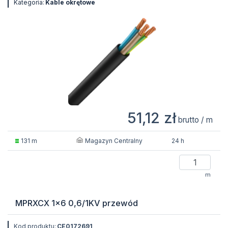
Kategoria:
Kable okrętowe
51,12 zł
brutto / m
Magazyn Centralny
131 m
24 h
m
MPRXCX 1x6 0,6/1KV przewód
Kod produktu:
CE0172691