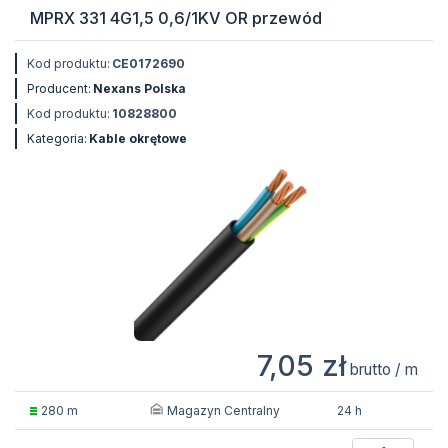
MPRX 331 4G1,5 0,6/1KV OR przewód
Kod produktu:
CE0172690
Producent:
Nexans Polska
Kod produktu:
10828800
Kategoria:
Kable okrętowe
7,05 zł
brutto / m
Magazyn Centralny
280 m
24 h