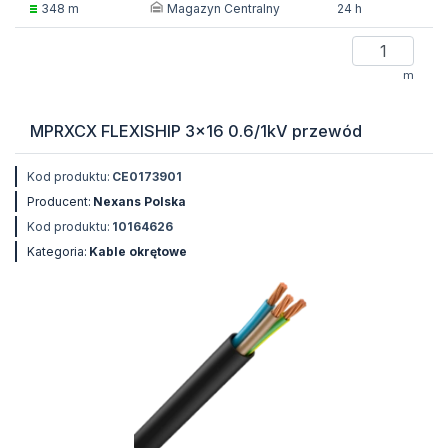
Magazyn Centralny
348 m
24 h
m
MPRXCX FLEXISHIP 3x16 0.6/1kV przewód
Kod produktu:
CE0173901
Producent:
Nexans Polska
Kod produktu:
10164626
Kategoria:
Kable okrętowe