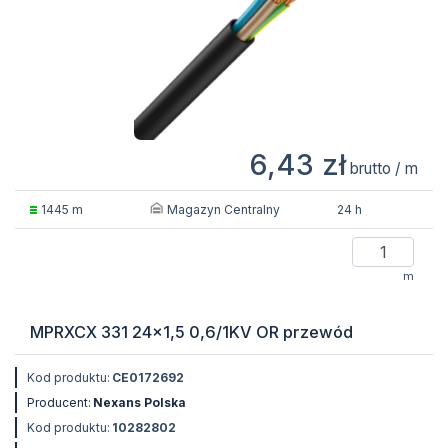
6,43 zł
brutto / m
Magazyn Centralny
1445 m
24 h
m
MPRXCX 331 24x1,5 0,6/1KV OR przewód
Kod produktu:
CE0172692
Producent:
Nexans Polska
Kod produktu:
10282802