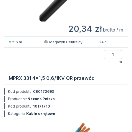
20,34 zł
brutto / m
Magazyn Centralny
216 m
24 h
m
MPRX 331 4x1,5 0,6/1KV OR przewód
Kod produktu:
CE0172693
Producent:
Nexans Polska
Kod produktu:
10171710
Kategoria:
Kable okrętowe