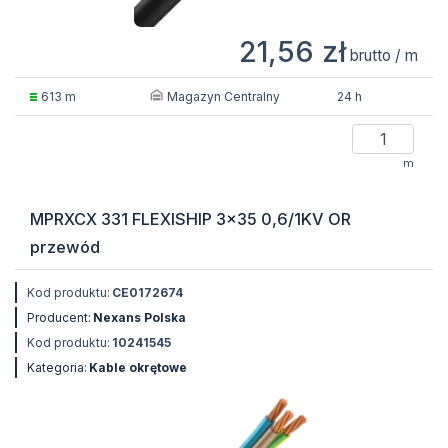
21,56 zł
brutto / m
Magazyn Centralny
613 m
24 h
m
MPRXCX 331 FLEXISHIP 3x35 0,6/1KV OR
przewód
Kod produktu:
CE0172674
Producent:
Nexans Polska
Kod produktu:
10241545
Kategoria:
Kable okrętowe