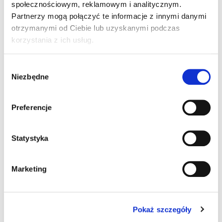
społecznościowym, reklamowym i analitycznym.
Partnerzy mogą połączyć te informacje z innymi danymi
otrzymanymi od Ciebie lub uzyskanymi podczas
korzystania z ich usług.
Wybór
Niezbędne
zgody
70,96 zł
brutto / m
Preferencje
Magazyn Centralny
75 m
24 h
Statystyka
m
Marketing
MPRX FLEXISHIP 1x10RF 0,6/1KV SW przewód
Pokaż szczegóły
Kod produktu:
CE0171458