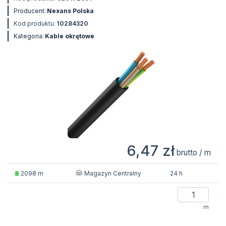
Producent:
Nexans Polska
Kod produktu:
10284320
Kategoria:
Kable okrętowe
6,47 zł
brutto / m
Magazyn Centralny
2098 m
24 h
m