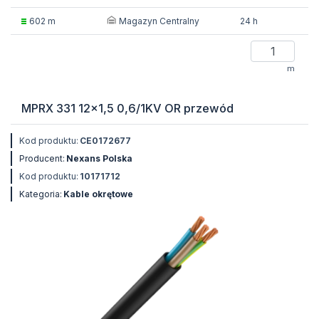
Magazyn Centralny
602 m
24 h
m
MPRX 331 12x1,5 0,6/1KV OR przewód
Kod produktu:
CE0172677
Producent:
Nexans Polska
Kod produktu:
10171712
Kategoria:
Kable okrętowe