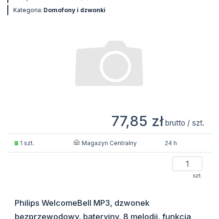
Kategoria:
Domofony i dzwonki
77,85 zł
brutto / szt.
Magazyn Centralny
1 szt.
24 h
szt.
Philips WelcomeBell MP3, dzwonek
bezprzewodowy, bateryjny, 8 melodii, funkcja