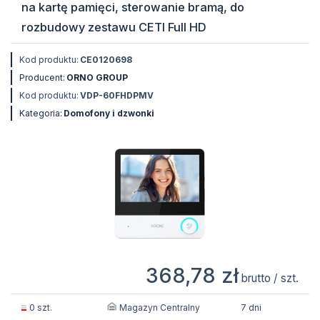
na kartę pamięci, sterowanie bramą, do
rozbudowy zestawu CETI Full HD
Kod produktu:
CE0120698
Producent:
ORNO GROUP
Kod produktu:
VDP-60FHDPMV
Kategoria:
Domofony i dzwonki
368,78 zł
brutto / szt.
Magazyn Centralny
0 szt.
7 dni