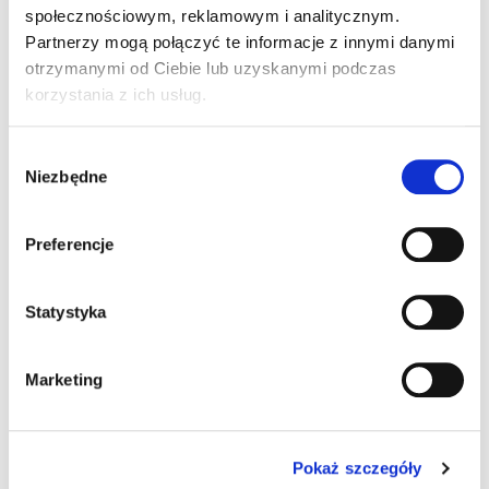
Kod produktu:
CE0119689
społecznościowym, reklamowym i analitycznym.
Producent:
ORNO GROUP
Partnerzy mogą połączyć te informacje z innymi danymi
Kod produktu:
OR-DOM-DN-2
otrzymanymi od Ciebie lub uzyskanymi podczas
Kategoria:
Domofony i dzwonki
korzystania z ich usług.
Wybór
Niezbędne
zgody
Preferencje
Statystyka
Produkt na zapytanie
Marketing
Magazyn Centralny
0 szt.
Pokaż szczegóły
szt.