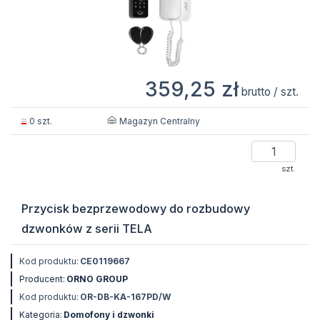
359,25 zł
brutto / szt.
Magazyn Centralny
0 szt.
szt.
Przycisk bezprzewodowy do rozbudowy
dzwonków z serii TELA
Kod produktu:
CE0119667
Producent:
ORNO GROUP
Kod produktu:
OR-DB-KA-167PD/W
Kategoria:
Domofony i dzwonki