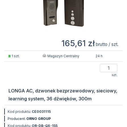
165,61 zł
brutto / szt.
Magazyn Centralny
1 szt.
24 h
szt.
LONGA AC, dzwonek bezprzewodowy, sieciowy,
learning system, 36 dźwięków, 300m
Kod produktu:
CE0031115
Producent:
ORNO GROUP
Kod produktu:
OR-DB-QX-155