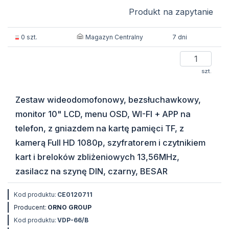
Produkt na zapytanie
Magazyn Centralny
0 szt.
7 dni
szt.
Zestaw wideodomofonowy, bezsłuchawkowy,
monitor 10" LCD, menu OSD, WI-FI + APP na
telefon, z gniazdem na kartę pamięci TF, z
kamerą Full HD 1080p, szyfratorem i czytnikiem
kart i breloków zbliżeniowych 13,56MHz,
zasilacz na szynę DIN, czarny, BESAR
Kod produktu:
CE0120711
Producent:
ORNO GROUP
Kod produktu:
VDP-66/B