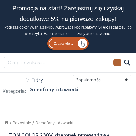
Promocja na start! Zarejestruj się i zyskaj
dodatkowe 5% na pierwsze zakupy!
Podczas dokonywania zakupu, wprowadź kod rabatowy:
START
i zastosuj go
w koszyku. Rabat zostanie naliczony automatycznie.
Zobacz ofertę
Search
Filtry
Domofony i dzwonki
Kategoria:
/
/
Pozostałe
Domofony i dzwonki
TON COLOR 230V, dzwonek przewodowy