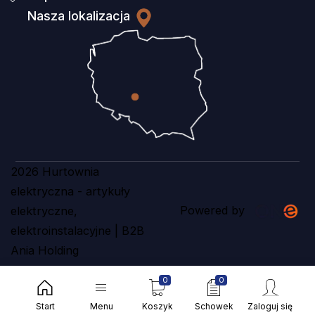
Nasza lokalizacja
2026 Hurtownia
elektryczna - artykuły
Powered by
elektryczne,
elektroinstalacyjne | B2B
Ania Holding
0
0
Start
Menu
Koszyk
Schowek
Zaloguj się