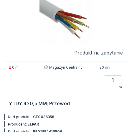
Produkt na zapytanie
Magazyn Centralny
0 m
30 dni
m
YTDY 4x0,5 MM; Przewód
Kod produktu:
CE0036359
Producent:
ELPAR
Kod produktu:
5901854418506