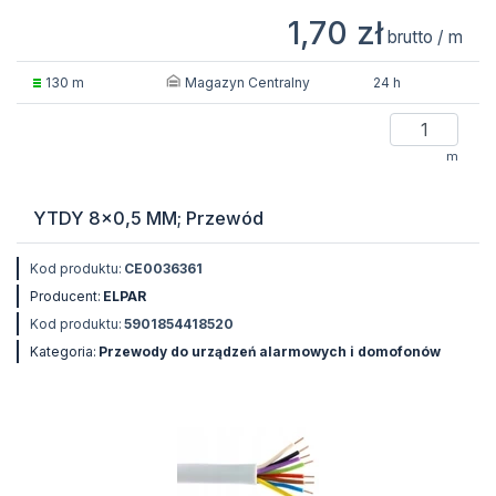
1,70 zł
brutto / m
Magazyn Centralny
130 m
24 h
m
YTDY 8x0,5 MM; Przewód
Kod produktu:
CE0036361
Producent:
ELPAR
Kod produktu:
5901854418520
Kategoria:
Przewody do urządzeń alarmowych i domofonów