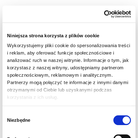
Produkt na zapytanie
Magazyn Centralny
0 m
30 dni
Niniejsza strona korzysta z plików cookie
Wykorzystujemy pliki cookie do spersonalizowania treści
m
i reklam, aby oferować funkcje społecznościowe i
analizować ruch w naszej witrynie. Informacje o tym, jak
YTDY 6x0,5 biały Kabel do urządzeń
korzystasz z naszej witryny, udostępniamy partnerom
alarmowych / domofonów
społecznościowym, reklamowym i analitycznym.
Partnerzy mogą połączyć te informacje z innymi danymi
Kod produktu:
CE0016214
otrzymanymi od Ciebie lub uzyskanymi podczas
Producent:
TECHNOKABEL
korzystania z ich usług.
Kod produktu:
0411 005 01
Kategoria:
Przewody do urządzeń alarmowych i domofonów
Wybór
Niezbędne
zgody