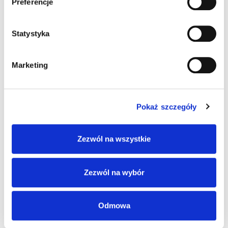
Preferencje
Statystyka
Marketing
1,43 zł
brutto / m
Magazyn Centralny
800 m
24 h
Pokaż szczegóły
m
Zezwól na wszystkie
Minimum: 100
Interwał: 100
YTDY 4x0,5 biały Kabel do urządzeń
Zezwól na wybór
alarmowych / domofonów
Kod produktu:
CE0016213
Odmowa
Producent:
TECHNOKABEL