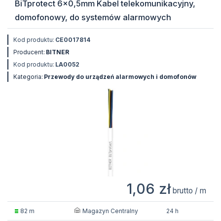
BiTprotect 6x0,5mm Kabel telekomunikacyjny,
domofonowy, do systemów alarmowych
Kod produktu:
CE0017814
Producent:
BITNER
Kod produktu:
LA0052
Kategoria:
Przewody do urządzeń alarmowych i domofonów
1,06 zł
brutto / m
Magazyn Centralny
82 m
24 h