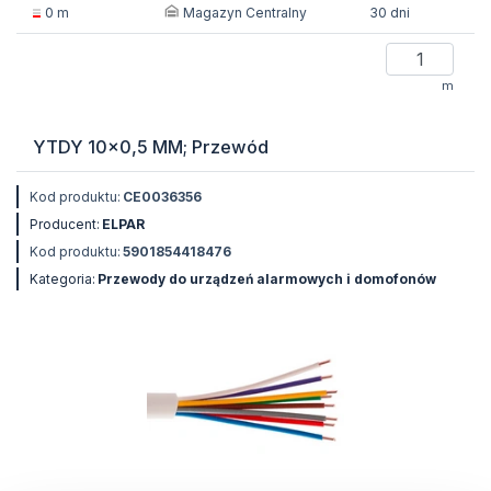
Magazyn Centralny
0 m
30 dni
m
YTDY 10x0,5 MM; Przewód
Kod produktu:
CE0036356
Producent:
ELPAR
Kod produktu:
5901854418476
Kategoria:
Przewody do urządzeń alarmowych i domofonów