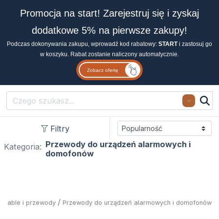
Promocja na start! Zarejestruj się i zyskaj
dodatkowe 5% na pierwsze zakupy!
Podczas dokonywania zakupu, wprowadź kod rabatowy:
START
i zastosuj go
w koszyku. Rabat zostanie naliczony automatycznie.
Zobacz ofertę
Search
Filtry
Przewody do urządzeń alarmowych i
Kategoria:
domofonów
/
/
Kable i przewody
Przewody do urządzeń alarmowych i domofonów