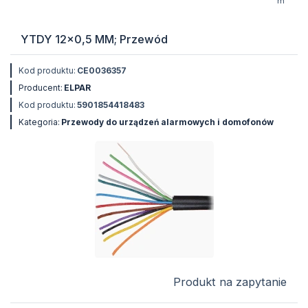
m
YTDY 12x0,5 MM; Przewód
Kod produktu:
CE0036357
Producent:
ELPAR
Kod produktu:
5901854418483
Kategoria:
Przewody do urządzeń alarmowych i domofonów
Produkt na zapytanie