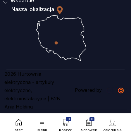
Wsparcie
Nasza lokalizacja
2026 Hurtownia
elektryczna - artykuły
Powered by
elektryczne,
elektroinstalacyjne | B2B
Ania Holding
0
0
Start
Menu
Koszyk
Schowek
Zaloguj się