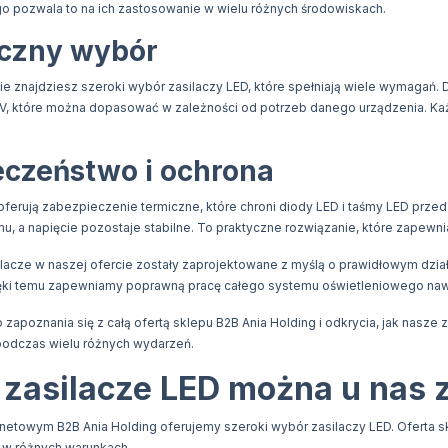
go pozwala to na ich zastosowanie w wielu różnych środowiskach.
yczny wybór
ie znajdziesz szeroki wybór zasilaczy LED, które spełniają wiele wymagań.
V, które można dopasować w zależności od potrzeb danego urządzenia. Każ
eczeństwo i ochrona
oferują zabezpieczenie termiczne, które chroni diody LED i taśmy LED prze
u, a napięcie pozostaje stabilne. To praktyczne rozwiązanie, które zapewnia
lacze w naszej ofercie zostały zaprojektowane z myślą o prawidłowym dział
ęki temu zapewniamy poprawną pracę całego systemu oświetleniowego nawe
zapoznania się z całą ofertą sklepu B2B Ania Holding i odkrycia, jak nasze
 podczas wielu różnych wydarzeń.
 zasilacze LED można u nas 
rnetowym B2B Ania Holding oferujemy szeroki wybór zasilaczy LED. Oferta 
 w różnych warunkach.