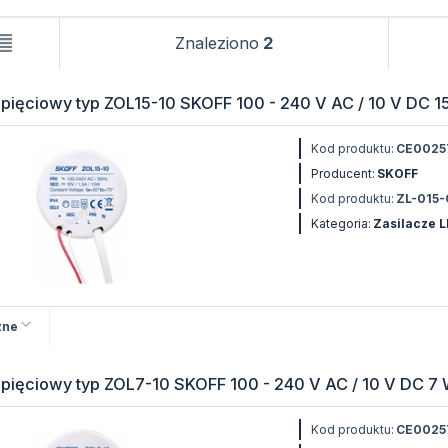
Znaleziono
2
pięciowy typ ZOL15-10 SKOFF 100 - 240 V AC / 10 V DC 15 
Kod produktu:
CE0025
Producent:
SKOFF
Kod produktu:
ZL-015-
Kategoria:
Zasilacze 
zne
pięciowy typ ZOL7-10 SKOFF 100 - 240 V AC / 10 V DC 7 W
Kod produktu:
CE0025