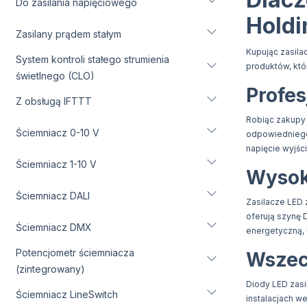
Do zasilania napięciowego
Holdi
Zasilany prądem stałym
Kupując zasila
System kontroli stałego strumienia
produktów, któ
świetlnego (CLO)
Profes
Z obsługą IFTTT
Robiąc zakupy 
Ściemniacz 0-10 V
odpowiedniego
napięcie wyjśc
Ściemniacz 1-10 V
Wysok
Ściemniacz DALI
Zasilacze LED 
oferują szynę 
Ściemniacz DMX
energetyczną, 
Potencjometr ściemniacza
Wszec
(zintegrowany)
Diody LED zas
Ściemniacz LineSwitch
instalacjach w