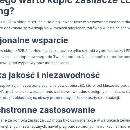
ng?
cze LED w sklepie B2B Ania Holding, inwestujesz w niezawodne zasilanie dl
re doskonale sprawdzają się w różnych miejscach, zarówno w instalacjach w
jonalne wsparcie
w sklepie B2B Ania Holding, zyskujesz nie tylko szeroki wybór zasilaczy L
 zasilacza dopasowanego do Twoich potrzeb. Nasz zespół ekspertów pomoż
iowe, prąd wyjściowy oraz moc zasilacza.
a jakość i niezawodność
zapewniają niezawodne zasilanie oświetlenia LED, które jest kluczowe podc
DIN, można je z łatwością montować nawet w trudno dostępnych miejscach. 
która przekłada się na niższy pobór mocy i niższe koszty eksploatacji.
hstronne zastosowanie
ilane za pomocą zasilacza LED mogą być używane także w warunkach zewnę
ewnętrznych i zewnętrznych, nawet przy bardzo trudnych warunkach atmosf