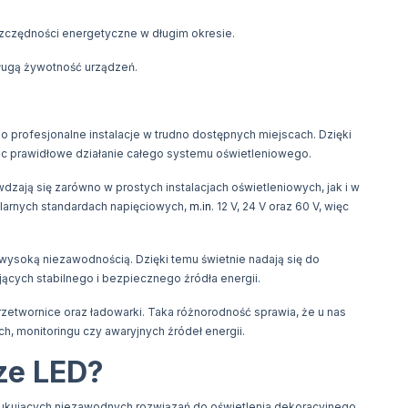
szczędności energetyczne w długim okresie.
długą żywotność urządzeń.
 profesjonalne instalacje w trudno dostępnych miejscach. Dzięki
c prawidłowe działanie całego systemu oświetleniowego.
ają się zarówno w prostych instalacjach oświetleniowych, jak i w
arnych standardach napięciowych,
m.in
. 12 V, 24 V oraz 60 V, więc
soką niezawodnością. Dzięki temu świetnie nadają się do
ących stabilnego i bezpiecznego źródła energii.
rzetwornice oraz ładowarki. Taka różnorodność sprawia, że u nas
, monitoringu czy awaryjnych źródeł energii.
ze LED?
szukujących niezawodnych rozwiązań do oświetlenia dekoracyjnego