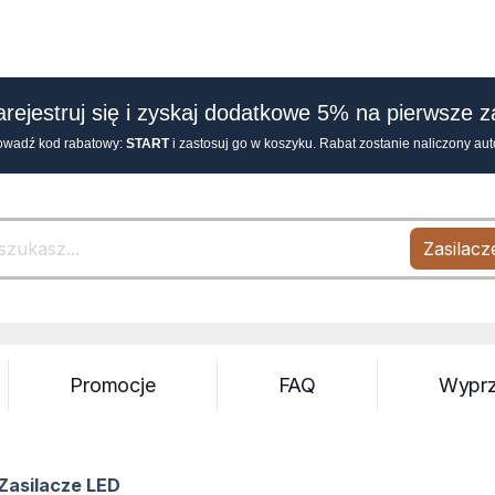
arejestruj się i zyskaj dodatkowe 5% na pierwsze 
owadź kod rabatowy:
START
i zastosuj go w koszyku. Rabat zostanie naliczony au
Zasilacz
Search
Promocje
FAQ
Wypr
Zasilacze LED