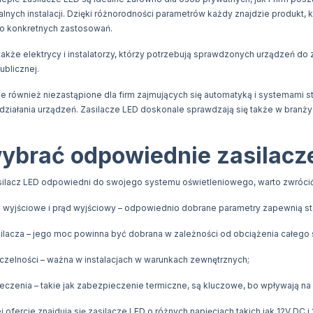
alnych instalacji. Dzięki różnorodności parametrów każdy znajdzie produkt, 
 konkretnych zastosowań.
 także elektrycy i instalatorzy, którzy potrzebują sprawdzonych urządzeń do
ublicznej.
e również niezastąpione dla firm zajmujących się automatyką i systemami st
ziałania urządzeń. Zasilacze LED doskonale sprawdzają się także w branży 
.
ybrać odpowiednie zasilacz
ilacz LED odpowiedni do swojego systemu oświetleniowego, warto zwrócić 
 wyjściowe i prąd wyjściowy – odpowiednio dobrane parametry zapewnią stab
ilacza – jego moc powinna być dobrana w zależności od obciążenia całego
czelności – ważna w instalacjach w warunkach zewnętrznych;
czenia – takie jak zabezpieczenie termiczne, są kluczowe, bo wpływają na
 ofercie znajdują się zasilacze LED o różnych napięciach takich jak 12V DC