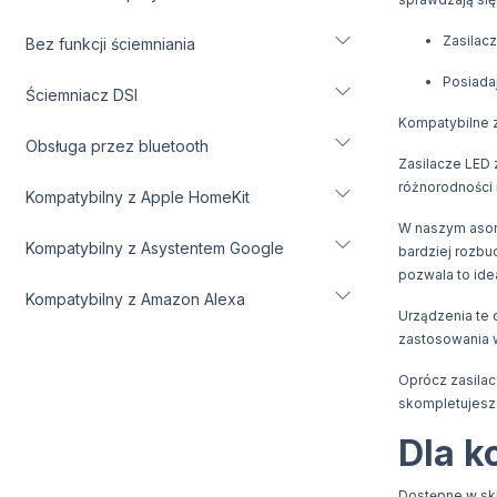
Zasilac
Bez funkcji ściemniania
Posiada
Ściemniacz DSI
Kompatybilne z
Obsługa przez bluetooth
Zasilacze LED 
różnorodności 
Kompatybilny z Apple HomeKit
W naszym asort
Kompatybilny z Asystentem Google
bardziej rozb
pozwala to ide
Kompatybilny z Amazon Alexa
Urządzenia te 
zastosowania w
Oprócz zasilac
skompletujesz 
Dla k
Dostępne w skl