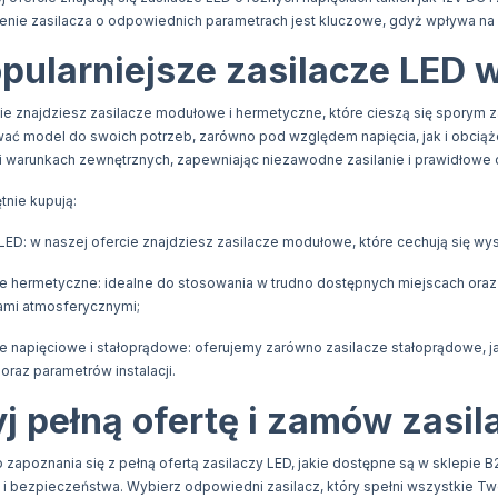
enie zasilacza o odpowiednich parametrach jest kluczowe, gdyż wpływa na 
pularniejsze zasilacze LED w
ie znajdziesz zasilacze modułowe i hermetyczne, które cieszą się sporym z
 model do swoich potrzeb, zarówno pod względem napięcia, jak i obciążeni
 warunkach zewnętrznych, zapewniając niezawodne zasilanie i prawidłowe dz
ętnie kupują:
LED: w naszej ofercie znajdziesz zasilacze modułowe, które cechują się w
e hermetyczne: idealne do stosowania w trudno dostępnych miejscach oraz 
ami atmosferycznymi;
ze napięciowe i stałoprądowe: oferujemy zarówno zasilacze stałoprądowe, j
oraz parametrów instalacji.
j pełną ofertę i zamów zasil
zapoznania się z pełną ofertą zasilaczy LED, jakie dostępne są w sklepie B2
i bezpieczeństwa. Wybierz odpowiedni zasilacz, który spełni wszystkie T