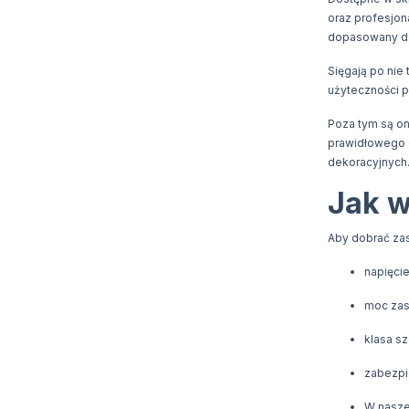
oraz profesjon
dopasowany do
Sięgają po nie
użyteczności p
Poza tym są on
prawidłowego d
dekoracyjnych
Jak w
Aby dobrać zas
napięcie
moc zas
klasa sz
zabezpie
W naszej