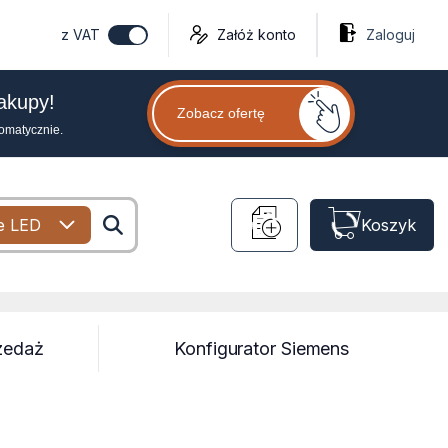
z VAT
Załóż konto
Zaloguj
zakupy!
Zobacz ofertę
tomatycznie.
e LED
Koszyk
zedaż
Konfigurator Siemens