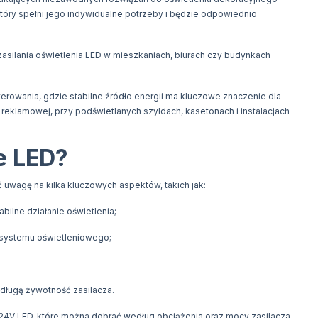
który spełni jego indywidualne potrzeby i będzie odpowiednio
 zasilania oświetlenia LED w mieszkaniach, biurach czy budynkach
erowania, gdzie stabilne źródło energii ma kluczowe znaczenie dla
reklamowej, przy podświetlanych szyldach, kasetonach i instalacjach
e LED?
uwagę na kilka kluczowych aspektów, takich jak:
ilne działanie oświetlenia;
 systemu oświetleniowego;
 długą żywotność zasilacza.
 i 24V LED, które można dobrać według obciążenia oraz mocy zasilacza.