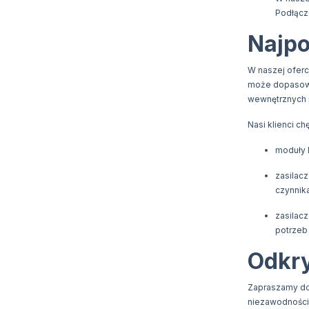
Podłącz
Najpo
W naszej oferc
może dopasować
wewnętrznych i
Nasi klienci ch
moduły 
zasilacz
czynnik
zasilac
potrzeb 
Odkry
Zapraszamy do 
niezawodności 