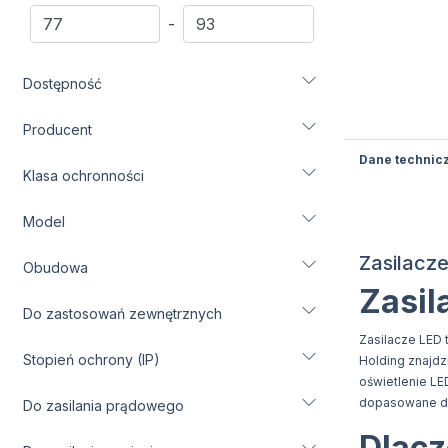
Transformatory, zasilacze i
-
akumulatory (61)
Zasilacze LED (2)
Dostępność
Przetwornice i ładowarki (7)
Akumulatory i baterie (22)
Producent
Transformatory (14)
Dane technic
Przedłużacze (238)
Klasa ochronności
Chemia (7)
Model
Smart home (269)
Pozostałe (649)
Zasilacz
Obudowa
Wyprzedaż (217)
Zasil
Other (77)
Do zastosowań zewnętrznych
Zasilacze LED 
Stopień ochrony (IP)
Holding znajdz
oświetlenie LE
dopasowane do
Do zasilania prądowego
Dlacz