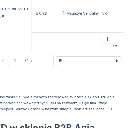
C-1-1-ML-PL-01
Magazyn Centralny
0 szt.
5 dni
LED
szt.
/ 1
 zasilanie i wiele różnych zastosowań. W ofercie sklepu B2B Ania
 instalacjach wewnętrznych, jak i na zewnątrz. Dzięki nim Twoje
iejscu. Sprawdź ofertę w naszym sklepie i wybierz zasilacze LED
ED w sklepie B2B Ania