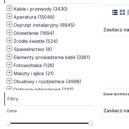
Kable i przewody (3430)
Aparatura (15048)
Osprzęt instalacyjny (6945)
Zasilacz na
Oświetlenie (1694)
Źródła światła (524)
Spawalnictwo (6)
Elementy prowadzenia kabli (3381)
Fotowoltaika (128)
Maszty i iglice (21)
Obudowy i rozdzielnice (4998)
Ochrona odgromowa (237)
Dane technic
Narzędzia, multimery i mierniki
Filtry
(283)
Zasilacz na
Cena
Puszki i rozgałęźniki (2983)
Ogrzewanie i wentylacja (115)