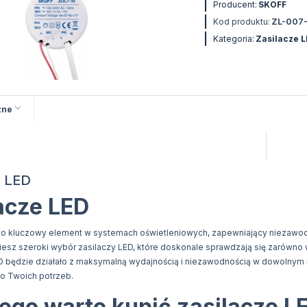
Producent:
SKOFF
Kod produktu:
ZL-007-
Kategoria:
Zasilacze 
zne
e LED
acze LED
to kluczowy element w systemach oświetleniowych, zapewniający niezawodne
iesz szeroki wybór zasilaczy LED, które doskonale sprawdzają się zarówno w
D będzie działało z maksymalną wydajnością i niezawodnością w dowolnym m
 Twoich potrzeb.
ego warto kupić zasilacze L