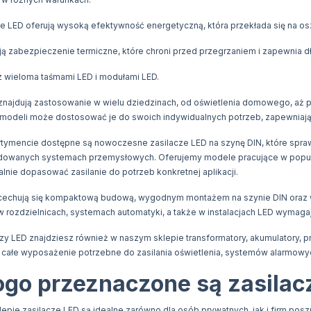
ze LED oferują wysoką efektywność energetyczną, która przekłada się na o
ją zabezpieczenie termiczne, które chroni przed przegrzaniem i zapewnia 
 wieloma taśmami LED i modułami LED.
znajdują zastosowanie w wielu dziedzinach, od oświetlenia domowego, aż po
modeli może dostosować je do swoich indywidualnych potrzeb, zapewniają
ymencie dostępne są nowoczesne zasilacze LED na szynę DIN, które sprawdz
udowanych systemach przemysłowych. Oferujemy modele pracujące w popul
alnie dopasować zasilanie do potrzeb konkretnej aplikacji.
cechują się kompaktową budową, wygodnym montażem na szynie DIN oraz wy
 rozdzielnicach, systemach automatyki, a także w instalacjach LED wymagaj
zy LED znajdziesz również w naszym sklepie transformatory, akumulatory, p
całe wyposażenie potrzebne do zasilania oświetlenia, systemów alarmowych
ogo przeznaczone są zasilac
epie zasilacze LED są idealne zarówno dla osób prywatnych, jak i firm po