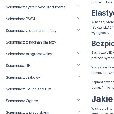
potrzeb, dlate
Ściemniacz systemowy producenta
Elast
Ściemniacz PWM
W naszej oferc
12V czy LED 24
Ściemniacz z odcinaniem fazy
wydajności.
Bezpi
Ściemniacz z nacinaniem fazy
Zasilacze LED 
Ściemniacz programowalny
potrzeb system
Ściemniacz RF
Wszystkie zasi
termiczne. Dzi
Ściemniacz triakowy
Zapraszamy do 
domu, firmie i
Ściemniacz Touch and Dim
Jakie
Ściemniacz Zigbee
W sklepie inte
Ściemniacz z przyciskiem
sprawdzają się