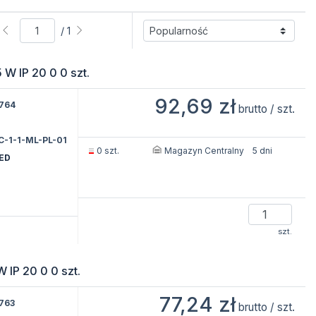
/ 1
W IP 20 0 0 szt.
92,69 zł
764
brutto / szt.
C-1-1-ML-PL-01
Magazyn Centralny
0 szt.
5 dni
LED
szt.
 IP 20 0 0 szt.
77,24 zł
763
brutto / szt.