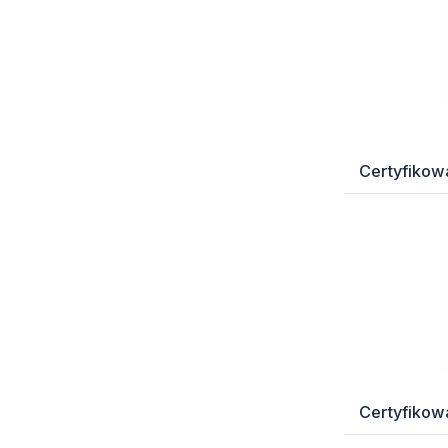
Mierniki energi (7)
Wyprzedaż (217)
Other (78)
Certyfikow
Certyfikow