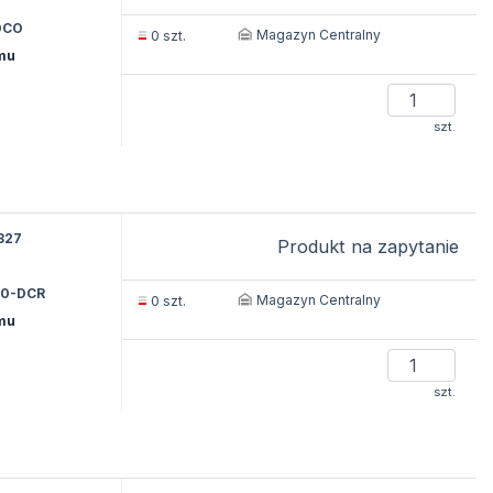
DCO
Magazyn Centralny
0 szt.
ymu
szt.
827
Produkt na zapytanie
30-DCR
Magazyn Centralny
0 szt.
ymu
szt.