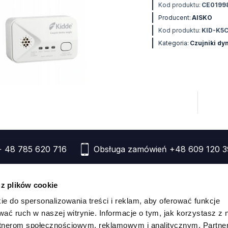
Kod produktu:
CE0199
Producent:
AISKO
Kod produktu:
KID-K5
Kategoria:
Czujniki d
+ 48 785 620 716
Obsługa zamówień
+48 609 120 3
 z plików cookie
ować
Wsparcie
ie do spersonalizowania treści i reklam, aby oferować funkcje
 sklepu dla klientów B2B
Regulamin ogólnych warunków
Jak poruszać się po serwis
wać ruch w naszej witrynie. Informacje o tym, jak korzystasz z 
prywatności
promocji
rtnerom społecznościowym, reklamowym i analitycznym. Partn
 sklepu dla klientów