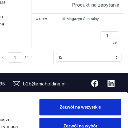
825
Produkt na zapytanie
CO
Magazyn Centralny
0 szt.
ymu
szt.
/ 1
95
b2b@aniaholding.pl
Nasza lokalizacja
Zezwól na wszystkie
ie
naszej
Zezwól na wybór
erzy mogą