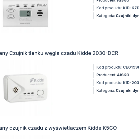
Producent:
AISKO
Kod produktu:
KID-K7
Kategoria:
Czujniki d
any Czujnik tlenku węgla czadu Kidde 2030-DCR
Kod produktu:
CE0199
Producent:
AISKO
Kod produktu:
KID-20
Kategoria:
Czujniki d
any czujnik czadu z wyświetlaczem Kidde K5CO