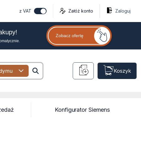
z VAT
Załóż konto
Zaloguj
zakupy!
Zobacz ofertę
tomatycznie.
 dymu
Koszyk
zedaż
Konfigurator Siemens