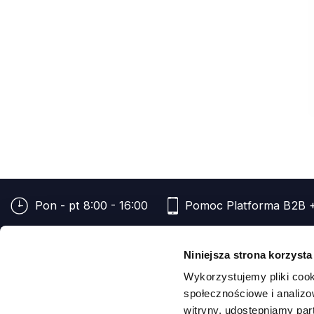
Pon - pt 8:00 - 16:00
Pomoc Platforma B2B
Niniejsza strona korzysta
O nas
Jak kup
Wykorzystujemy pliki cook
Płatności
Regulamin
społecznościowe i analizo
Promocje
Polityka 
witryny, udostępniamy pa
Metody dostawy
Regulamin