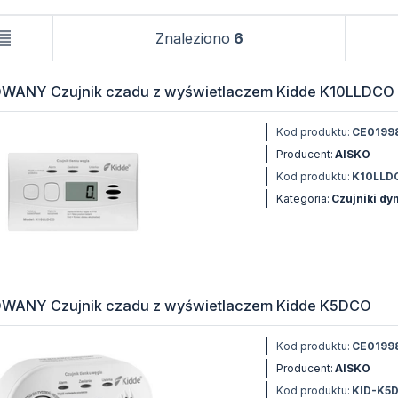
Znaleziono
6
WANY Czujnik czadu z wyświetlaczem Kidde K10LLDCO
Kod produktu:
CE0199
Producent:
AISKO
Kod produktu:
K10LLD
Kategoria:
Czujniki d
WANY Czujnik czadu z wyświetlaczem Kidde K5DCO
Kod produktu:
CE0199
Producent:
AISKO
Kod produktu:
KID-K5