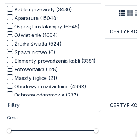
Kable i przewody (3430)
Aparatura (15048)
Osprzęt instalacyjny (6945)
CERTYFIKO
Oświetlenie (1694)
Źródła światła (524)
Spawalnictwo (6)
Elementy prowadzenia kabli (3381)
Fotowoltaika (128)
Maszty i iglice (21)
Obudowy i rozdzielnice (4998)
Ochrona odgromowa (237)
Narzędzia, multimery i mierniki
Filtry
CERTYFIKO
(283)
Cena
Puszki i rozgałęźniki (2983)
Ogrzewanie i wentylacja (115)