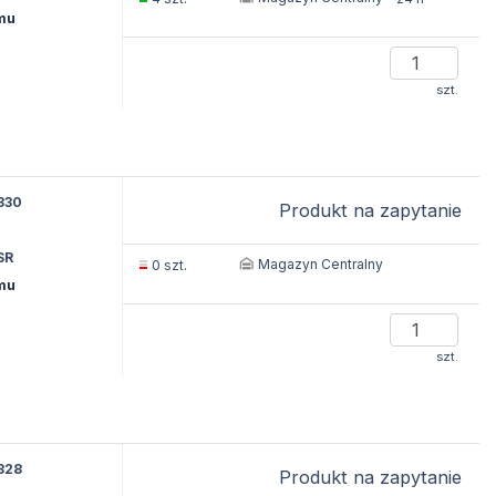
ymu
szt.
830
Produkt na zapytanie
SR
Magazyn Centralny
0 szt.
ymu
szt.
828
Produkt na zapytanie