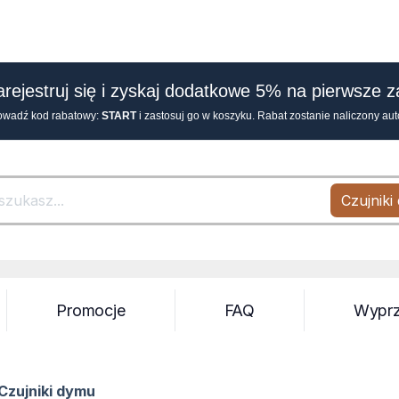
arejestruj się i zyskaj dodatkowe 5% na pierwsze 
owadź kod rabatowy:
START
i zastosuj go w koszyku. Rabat zostanie naliczony au
Czujniki
Search
Promocje
FAQ
Wypr
Czujniki dymu