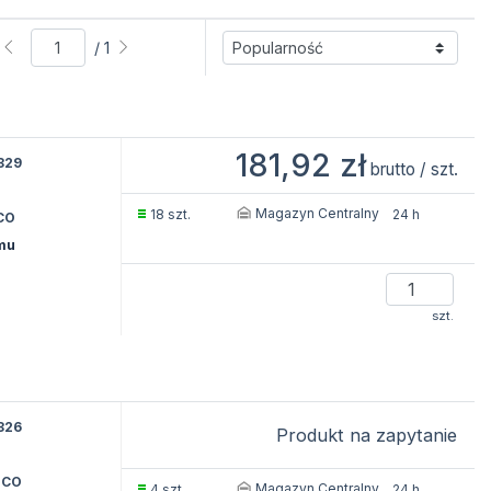
/ 1
181,92 zł
829
brutto / szt.
Magazyn Centralny
18 szt.
24 h
CO
ymu
szt.
826
Produkt na zapytanie
DCO
Magazyn Centralny
4 szt.
24 h