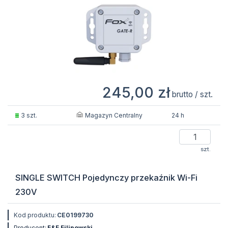
245,00 zł
brutto / szt.
Magazyn Centralny
3 szt.
24 h
szt.
SINGLE SWITCH Pojedynczy przekaźnik Wi-Fi
230V
Kod produktu:
CE0199730
Producent:
F&F Filipowski