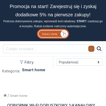
Promocja na start! Zarejestruj się i zyskaj
dodatkowe 5% na pierwsze zakupy!
Podczas dokonywania zakupu, wprowadź kod rabatowy:
START
i zastosuj go
w koszyku. Rabat zostanie naliczony automatycznie.
Zobacz ofertę
Search
Filtry
Smart home
Kategoria:
/
Smart home
ODBIORNIK WI-FI DOPUSZKOWY 1-KANAŁOWY