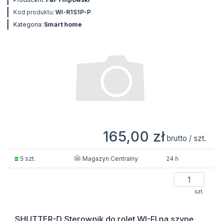
Kod produktu:
WI-R1S1P-P
Kategoria:
Smart home
165,00 zł
brutto / szt.
Magazyn Centralny
5 szt.
24 h
szt.
SHUTTER-D Sterownik do rolet WI-FI na szynę