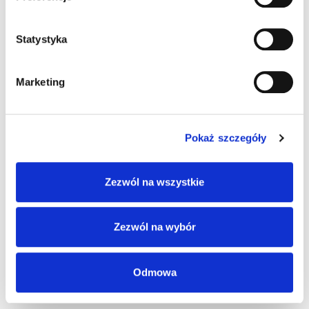
Statystyka
92,72 zł
brutto / szt.
Marketing
Magazyn Centralny
2 szt.
24 h
Pokaż szczegóły
szt.
Zezwól na wszystkie
STEROWNIK ROLET DOPUSZKOWY CENTRALNY
TYP: SRP-03
Zezwól na wybór
Kod produktu:
CE0005562
Producent:
ZAMEL
Odmowa
Kod produktu:
EXF10000081
Kategoria:
Smart home