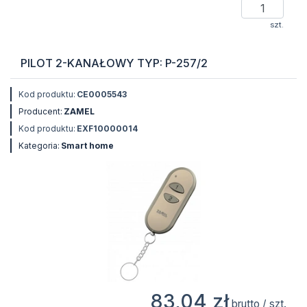
szt.
PILOT 2-KANAŁOWY TYP: P-257/2
Kod produktu:
CE0005543
Producent:
ZAMEL
Kod produktu:
EXF10000014
Kategoria:
Smart home
83,04 zł
brutto / szt.