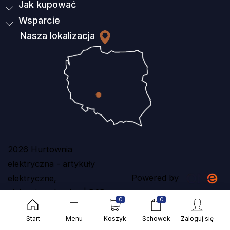
Jak kupować
Wsparcie
Nasza lokalizacja
2026 Hurtownia
elektryczna - artykuły
Powered by
elektryczne,
elektroinstalacyjne | B2B
0
0
Ania Holding
Start
Menu
Koszyk
Schowek
Zaloguj się