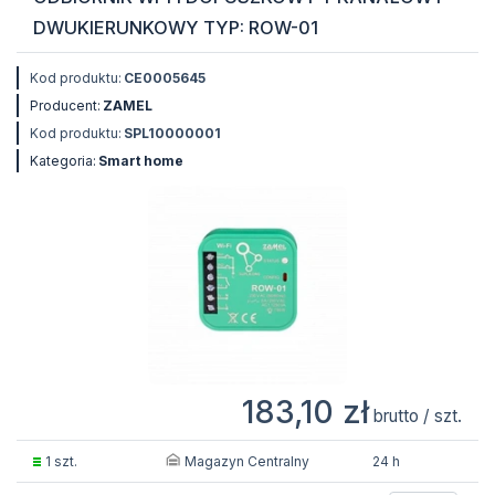
DWUKIERUNKOWY TYP: ROW-01
Kod produktu:
CE0005645
Producent:
ZAMEL
Kod produktu:
SPL10000001
Kategoria:
Smart home
183,10 zł
brutto / szt.
Magazyn Centralny
1 szt.
24 h