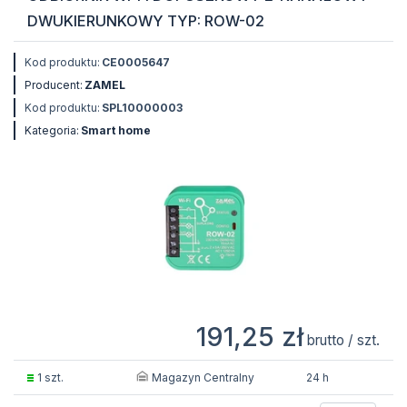
DWUKIERUNKOWY TYP: ROW-02
Kod produktu:
CE0005647
Producent:
ZAMEL
Kod produktu:
SPL10000003
Kategoria:
Smart home
191,25 zł
brutto / szt.
Magazyn Centralny
1 szt.
24 h