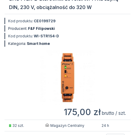
DIN, 230 V, obciążalność do 320 W
Kod produktu:
CE0199729
Producent:
F&F Filipowski
Kod produktu:
WI-STR1S4-D
Kategoria:
Smart home
175,00 zł
brutto / szt.
Magazyn Centralny
32 szt.
24 h