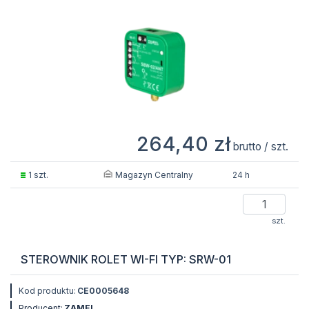
264,40 zł
brutto / szt.
Magazyn Centralny
1 szt.
24 h
szt.
STEROWNIK ROLET WI-FI TYP: SRW-01
Kod produktu:
CE0005648
Producent:
ZAMEL