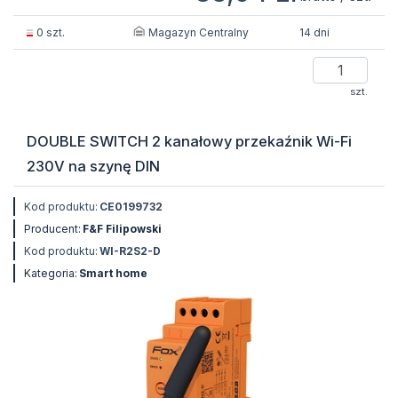
Magazyn Centralny
0 szt.
14 dni
szt.
DOUBLE SWITCH 2 kanałowy przekaźnik Wi-Fi
230V na szynę DIN
Kod produktu:
CE0199732
Producent:
F&F Filipowski
Kod produktu:
WI-R2S2-D
Kategoria:
Smart home