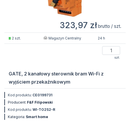
323,97 zł
brutto / szt.
Magazyn Centralny
2 szt.
24 h
szt.
GATE, 2 kanałowy sterownik bram Wi-Fi z
wyjściem przekaźnikowym
Kod produktu:
CE0199731
Producent:
F&F Filipowski
Kod produktu:
WI-TO2S2-R
Kategoria:
Smart home