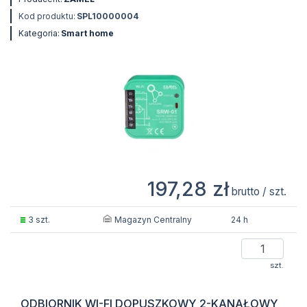
Kod produktu:
SPL10000004
Kategoria:
Smart home
197,28 zł
brutto / szt.
Magazyn Centralny
3 szt.
24 h
szt.
ODBIORNIK WI-FI DOPUSZKOWY 2-KANAŁOWY