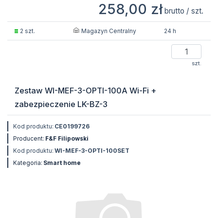
258,00 zł
brutto / szt.
Magazyn Centralny
2 szt.
24 h
szt.
Zestaw WI-MEF-3-OPTI-100A Wi-Fi +
zabezpieczenie LK-BZ-3
Kod produktu:
CE0199726
Producent:
F&F Filipowski
Kod produktu:
WI-MEF-3-OPTI-100SET
Kategoria:
Smart home