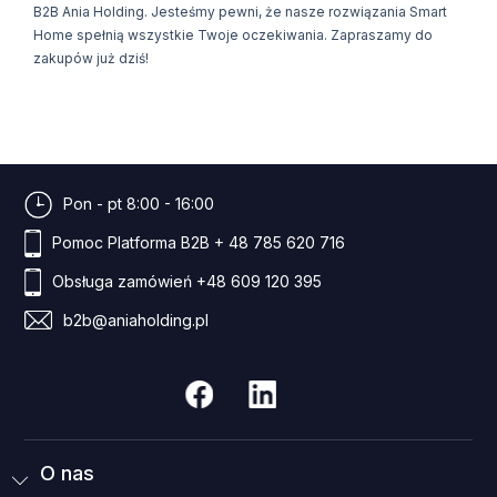
B2B Ania Holding. Jesteśmy pewni, że nasze rozwiązania Smart
Home spełnią wszystkie Twoje oczekiwania. Zapraszamy do
zakupów już dziś!
Pon - pt 8:00 - 16:00
Pomoc Platforma B2B
+ 48 785 620 716
Obsługa zamówień
+48 609 120 395
b2b@aniaholding.pl
O nas