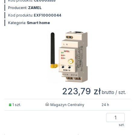
Kod produktu:
CE0005553
Producent:
ZAMEL
Kod produktu:
EXF10000044
Kategoria:
Smart home
223,79 zł
brutto / szt.
Magazyn Centralny
1 szt.
24 h
szt.