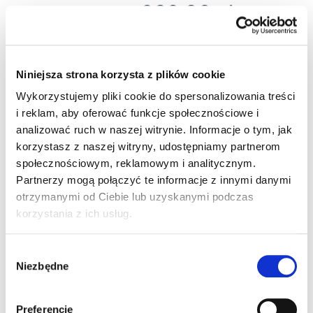
282,36 zł
brutto / szt.
Magazyn Centralny
1 szt.
24 h
Niniejsza strona korzysta z plików cookie
szt.
Wykorzystujemy pliki cookie do spersonalizowania treści
i reklam, aby oferować funkcje społecznościowe i
STEROWNIK ROLET DOPUSZKOWY
analizować ruch w naszej witrynie. Informacje o tym, jak
korzystasz z naszej witryny, udostępniamy partnerom
PRZEWODOWY TYP: SRP-01
społecznościowym, reklamowym i analitycznym.
Partnerzy mogą połączyć te informacje z innymi danymi
Kod produktu:
CE0005584
otrzymanymi od Ciebie lub uzyskanymi podczas
Producent:
ZAMEL
korzystania z ich usług.
Kod produktu:
EXT10000126
Kategoria:
Smart home
Wybór
Niezbędne
zgody
Preferencje