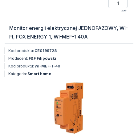
szt.
Monitor energii elektrycznej JEDNOFAZOWY, WI-
FI, FOX ENERGY 1, WI-MEF-1 40A
Kod produktu:
CE0199728
Producent:
F&F Filipowski
Kod produktu:
WI-MEF-1-40
Kategoria:
Smart home