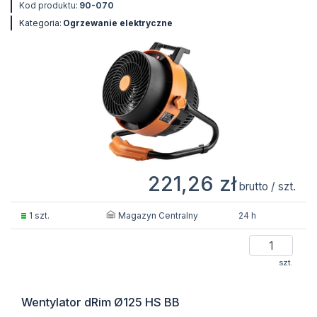
Kod produktu:
90-070
Kategoria:
Ogrzewanie elektryczne
221,26 zł
brutto / szt.
Magazyn Centralny
1 szt.
24 h
szt.
Wentylator dRim Ø125 HS BB