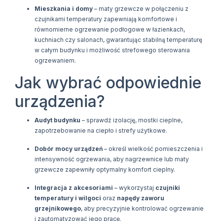
Mieszkania i domy
– maty grzewcze w połączeniu z
czujnikami temperatury zapewniają komfortowe i
równomierne ogrzewanie podłogowe w łazienkach,
kuchniach czy salonach, gwarantując stabilną temperaturę
w całym budynku i możliwość strefowego sterowania
ogrzewaniem.
Jak wybrać odpowiednie
urządzenia?
Audyt budynku
– sprawdź izolację, mostki cieplne,
zapotrzebowanie na ciepło i strefy użytkowe.
Dobór mocy urządzeń
– określ wielkość pomieszczenia i
intensywność ogrzewania, aby nagrzewnice lub maty
grzewcze zapewniły optymalny komfort cieplny.
Integracja z akcesoriami
– wykorzystaj
czujniki
temperatury i wilgoci
oraz
napędy zaworu
grzejnikowego
, aby precyzyjnie kontrolować ogrzewanie
i zautomatyzować jego pracę.