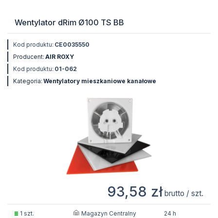
Wentylator dRim Ø100 TS BB
Kod produktu:
CE0035550
Producent:
AIR ROXY
Kod produktu:
01-062
Kategoria:
Wentylatory mieszkaniowe kanałowe
93,58 zł
brutto / szt.
Magazyn Centralny
1 szt.
24 h