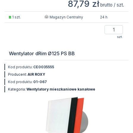
87,79 zł
brutto / szt.
Magazyn Centralny
1 szt.
24 h
szt.
Wentylator dRim Ø125 PS BB
Kod produktu:
CE0035555
Producent:
AIR ROXY
Kod produktu:
01-067
Kategoria:
Wentylatory mieszkaniowe kanałowe