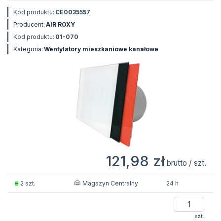
Kod produktu:
CE0035557
Producent:
AIR ROXY
Kod produktu:
01-070
Kategoria:
Wentylatory mieszkaniowe kanałowe
121,98 zł
brutto / szt.
Magazyn Centralny
2 szt.
24 h
szt.