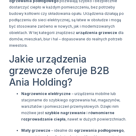
ogrzewania podłogowego
pozwalają szybko i bezpiecznie
dostarczyć ciepło w każdym pomieszczeniu, bez potrzeby
budowy kotłowni czy składowania opału. Urządzenia działają po
podłączeniu do sieci elektrycznej, są łatwe w obsłudze i mogą
być stosowane zarówno w nowych, jak i modernizowanych
obiektach. W tej kategorii znajdziesz
urządzenia grzewcze
dla
domów, mieszkań, biur i hal – dopasowane do realnych potrzeb
inwestora.
Jakie urządzenia
grzewcze oferuje B2B
Ania Holding?
Nagrzewnice elektryczne
– urządzenia mobilne lub
stacjonarne do szybkiego ogrzewania hal, magazynów,
warsztatów i pomieszczeń przemysłowych. Dzięki nim
możliwe jest
szybkie nagrzewanie
i
równomierne
rozprowadzanie ciepła
, nawet w dużych powierzchniach.
Maty grzewcze
– idealne do
ogrzewania podłogowego
,