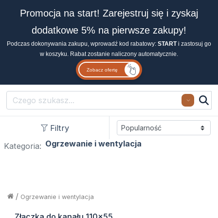
Promocja na start! Zarejestruj się i zyskaj
dodatkowe 5% na pierwsze zakupy!
Podczas dokonywania zakupu, wprowadź kod rabatowy:
START
i zastosuj go
w koszyku. Rabat zostanie naliczony automatycznie.
Zobacz ofertę
Search
Filtry
Ogrzewanie i wentylacja
Kategoria:
/
Ogrzewanie i wentylacja
Złączka do kanału 110x55