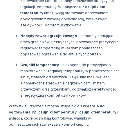
zapewniające komfort cieplny i możliwość precyzyjnej
regulacji temperatury. W połączeniu z
czujnikiem
temperatury
umożliwiają sterowanie ogrzewaniem
podłogowym z wysoką dokładnością, zwiększając
efektywność i komfort użytkowania.
Napędy zaworu grzejnikowego
– elementy sterujące
pracą grzejników elektrycznych, pozwalające precyzyjnie
regulować temperaturę w każdym pomieszczeniu i
dopasować ogrzewanie do aktualnych potrzeb.
Czujniki temperatury
– niezbędne do precyzyjnego
monitorowania i regulacji temperatury w pomieszczeniach
lub systemach grzewczych. Dzięki nim możliwe jest
automatyczne sterowanie nagrzewnicami, matami
grzewczymi oraz grzejnikami, co zwiększa efektywność
energetyczną i komfort użytkowników.
Wszystkie urządzenia można uzupełnić o
akcesoria do
ogrzewania
, np.
czujniki temperatury
i
czujnik temperatury i
wilgoci
, które pozwalają kontrolować warunki w
pomieszczeniach i zwiększają komfort cieplny.