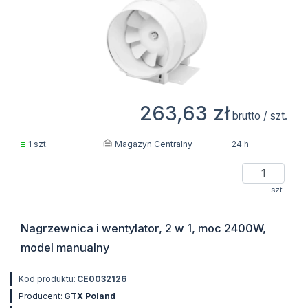
263,63 zł
brutto / szt.
Magazyn Centralny
1 szt.
24 h
szt.
Nagrzewnica i wentylator, 2 w 1, moc 2400W,
model manualny
Kod produktu:
CE0032126
Producent:
GTX Poland