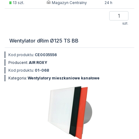
Magazyn Centralny
13 szt.
24 h
szt.
Wentylator dRim Ø125 TS BB
Kod produktu:
CE0035556
Producent:
AIR ROXY
Kod produktu:
01-068
Kategoria:
Wentylatory mieszkaniowe kanałowe