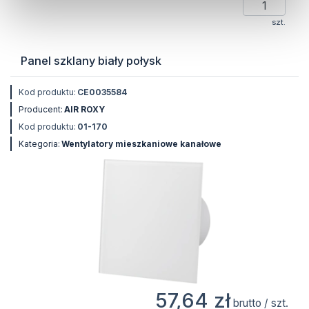
szt.
Panel szklany biały połysk
Kod produktu:
CE0035584
Producent:
AIR ROXY
Kod produktu:
01-170
Kategoria:
Wentylatory mieszkaniowe kanałowe
57,64 zł
brutto / szt.