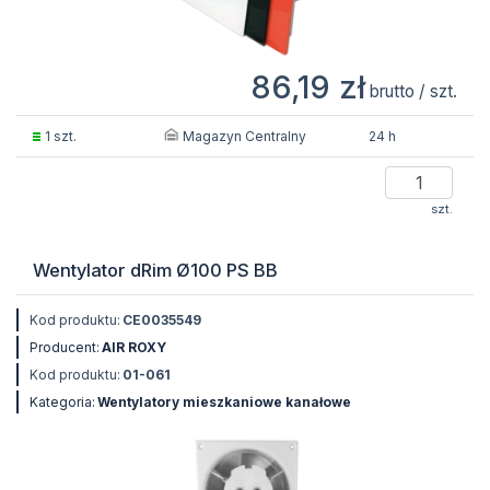
86,19 zł
brutto / szt.
Magazyn Centralny
1 szt.
24 h
szt.
Wentylator dRim Ø100 PS BB
Kod produktu:
CE0035549
Producent:
AIR ROXY
Kod produktu:
01-061
Kategoria:
Wentylatory mieszkaniowe kanałowe