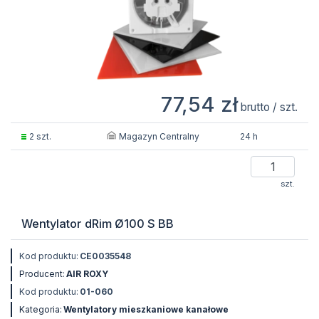
77,54 zł
brutto / szt.
Magazyn Centralny
2 szt.
24 h
szt.
Wentylator dRim Ø100 S BB
Kod produktu:
CE0035548
Producent:
AIR ROXY
Kod produktu:
01-060
Kategoria:
Wentylatory mieszkaniowe kanałowe