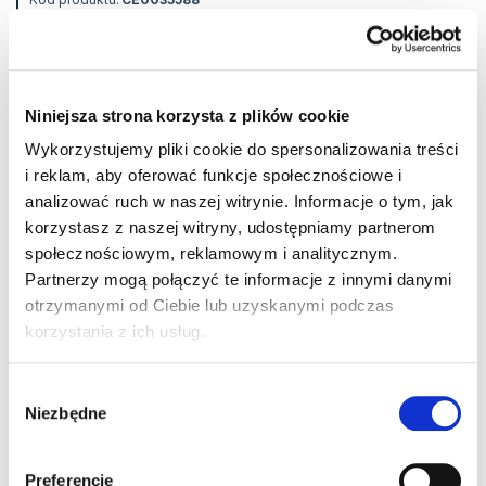
Producent:
AIR ROXY
Kod produktu:
01-174
Kategoria:
Wentylatory mieszkaniowe kanałowe
Niniejsza strona korzysta z plików cookie
Wykorzystujemy pliki cookie do spersonalizowania treści
i reklam, aby oferować funkcje społecznościowe i
analizować ruch w naszej witrynie. Informacje o tym, jak
korzystasz z naszej witryny, udostępniamy partnerom
społecznościowym, reklamowym i analitycznym.
Partnerzy mogą połączyć te informacje z innymi danymi
otrzymanymi od Ciebie lub uzyskanymi podczas
57,64 zł
brutto / szt.
korzystania z ich usług.
Magazyn Centralny
1 szt.
24 h
Wybór
Niezbędne
zgody
szt.
Preferencje