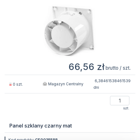
66,56 zł
brutto / szt.
6,38461538461539
Magazyn Centralny
0 szt.
dni
szt.
Panel szklany czarny mat
Kod produktu:
CE0035588