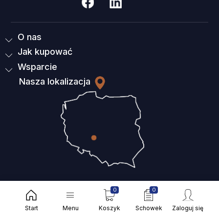
O nas
Jak kupować
Wsparcie
Nasza lokalizacja
2026 Hurtownia
0
0
elektryczna - artykuły
Start
Menu
Koszyk
Schowek
Zaloguj się
Powered by
elektryczne,