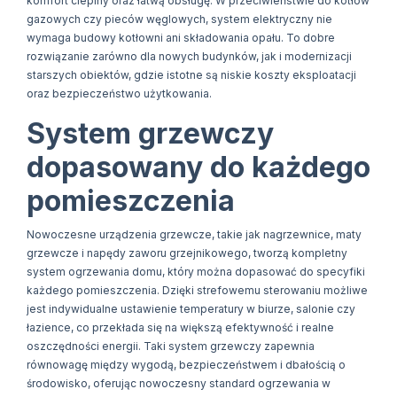
komfort cieplny oraz łatwą obsługę. W przeciwieństwie do kotłów
gazowych czy pieców węglowych, system elektryczny nie
wymaga budowy kotłowni ani składowania opału. To dobre
rozwiązanie zarówno dla nowych budynków, jak i modernizacji
starszych obiektów, gdzie istotne są niskie koszty eksploatacji
oraz bezpieczeństwo użytkowania.
System grzewczy
dopasowany do każdego
pomieszczenia
Nowoczesne urządzenia grzewcze, takie jak nagrzewnice, maty
grzewcze i napędy zaworu grzejnikowego, tworzą kompletny
system ogrzewania domu, który można dopasować do specyfiki
każdego pomieszczenia. Dzięki strefowemu sterowaniu możliwe
jest indywidualne ustawienie temperatury w biurze, salonie czy
łazience, co przekłada się na większą efektywność i realne
oszczędności energii. Taki system grzewczy zapewnia
równowagę między wygodą, bezpieczeństwem i dbałością o
środowisko, oferując nowoczesny standard ogrzewania w