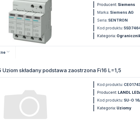
Producent:
Siemens
Marka:
Siemens AG
Seria:
SENTRON
Kod produktu:
5SD746
Kategoria:
Ogranicznik
zne
5 Uziom składany podstawa zaostrzona Fi16 L=1,5
Kod produktu:
CE0174
Producent:
LANDL LED
Kod produktu:
SU-O 16
Kategoria:
Uziomy