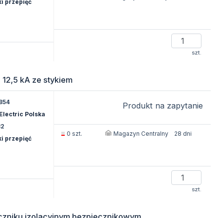
i przepięć
szt.
12,5 kA ze stykiem
854
Produkt na zapytanie
Electric Polska
82
Magazyn Centralny
0 szt.
28 dni
i przepięć
szt.
czniku izolacyjnym bezpiecznikowym