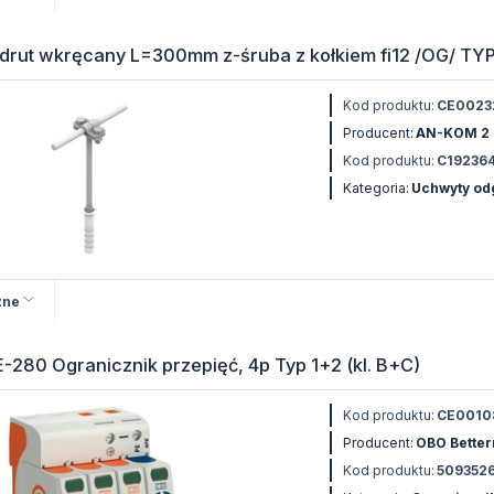
drut wkręcany L=300mm z-śruba z kołkiem fi12 /OG/ TY
Kod produktu:
CE0023
Producent:
AN-KOM 2
Kod produktu:
C19236
Kategoria:
Uchwyty o
zne
280 Ogranicznik przepięć, 4p Typ 1+2 (kl. B+C)
Kod produktu:
CE0010
Producent:
OBO Bette
Kod produktu:
509352