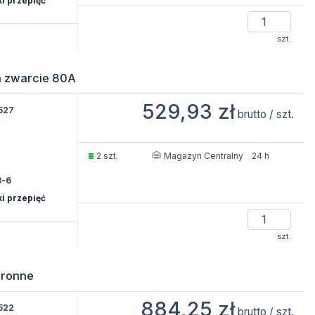
i przepięć
szt.
a zwarcie 80A
529,93 zł
527
brutto / szt.
Magazyn Centralny
2 szt.
24 h
3-6
i przepięć
szt.
hronne
884,25 zł
522
brutto / szt.