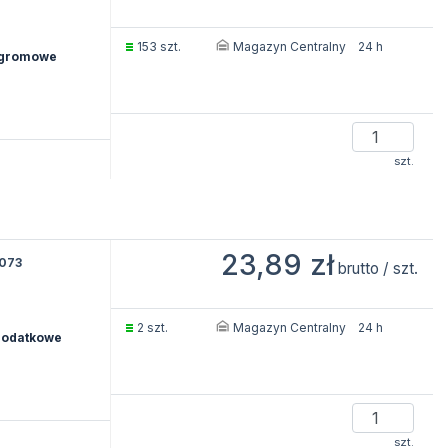
Magazyn Centralny
153 szt.
24 h
dgromowe
szt.
23,89 zł
073
brutto / szt.
Magazyn Centralny
2 szt.
24 h
dodatkowe
szt.