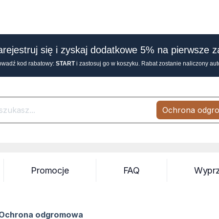
arejestruj się i zyskaj dodatkowe 5% na pierwsze 
owadź kod rabatowy:
START
i zastosuj go w koszyku. Rabat zostanie naliczony au
Ochrona odgr
Search
Promocje
FAQ
Wypr
Ochrona odgromowa