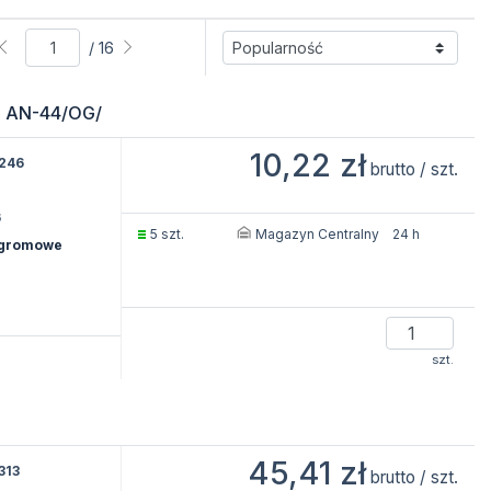
/ 16
P AN-44/OG/
10,22 zł
246
brutto / szt.
6
Magazyn Centralny
5 szt.
24 h
dgromowe
szt.
45,41 zł
313
brutto / szt.