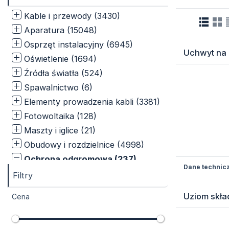
Kable i przewody (3430)
Aparatura (15048)
Osprzęt instalacyjny (6945)
Uchwyt na 
Oświetlenie (1694)
Źródła światła (524)
Spawalnictwo (6)
Elementy prowadzenia kabli (3381)
Fotowoltaika (128)
Maszty i iglice (21)
Obudowy i rozdzielnice (4998)
Ochrona odgromowa (237)
Dane technic
Bednarka i drut odgromowy (12)
Filtry
Uziomy (11)
Uziom skła
Cena
Uchwyty odgromowe (73)
Ograniczniki przepięć (60)