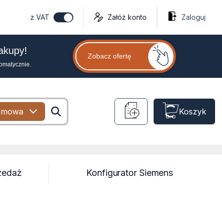
z VAT
Załóż konto
Zaloguj
zakupy!
Zobacz ofertę
tomatycznie.
omowa
Koszyk
zedaż
Konfigurator Siemens