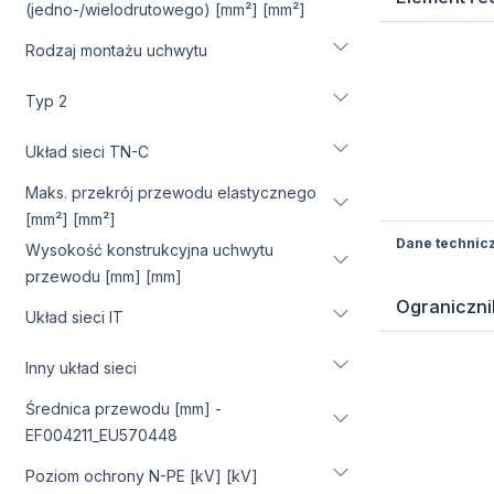
(jedno-/wielodrutowego) [mm²] [mm²]
Rodzaj montażu uchwytu
Typ 2
Układ sieci TN-C
Maks. przekrój przewodu elastycznego
[mm²] [mm²]
Dane technic
Wysokość konstrukcyjna uchwytu
przewodu [mm] [mm]
Ograniczni
Układ sieci IT
Inny układ sieci
Średnica przewodu [mm] -
EF004211_EU570448
Poziom ochrony N-PE [kV] [kV]