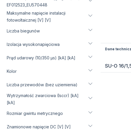
EF012523_EU570448
Maksymalne napięcie instalacji
fotowoltaicznej [V] [V]
Liczba biegunów
Izolacja wysokonapięciowa
Dane technic
Prąd udarowy (10/350 µs) [kA] [kA]
SU-O 16/1,
Kolor
Liczba przewodów (bez uziemienia)
Wytrzymałość zwarciowa (Isccr) [kA]
[kA]
Rozmiar gwintu metrycznego
Znamionowe napięcie DC [V] [V]