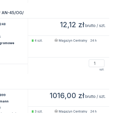
P AN-45/OG/
12,12 zł
248
brutto / szt.
4
Magazyn Centralny
4 szt.
24 h
dgromowe
szt.
1016,00 zł
899
brutto / szt.
rmann
6
Magazyn Centralny
3 szt.
24 h