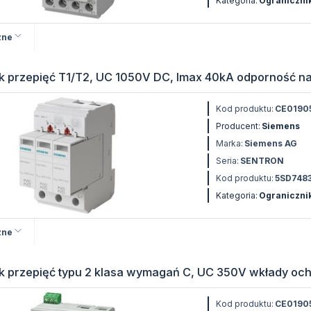
Kategoria:
Ogranicznik
zne
k przepięć T1/T2, UC 1050V DC, Imax 40kA odporność n
Kod produktu:
CE0190
Producent:
Siemens
Marka:
Siemens AG
Seria:
SENTRON
Kod produktu:
5SD748
Kategoria:
Ogranicznik
zne
k przepięć typu 2 klasa wymagań C, UC 350V wkłady oc
Kod produktu:
CE0190