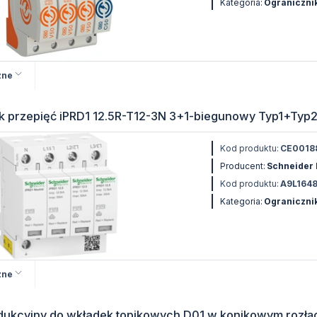
Kategoria:
Ogranicznik
zne
k przepięć iPRD1 12.5R-T12-3N 3+1-biegunowy Typ1+Typ2 
Kod produktu:
CE0018
Producent:
Schneider 
Kod produktu:
A9L164
Kategoria:
Ogranicznik
zne
dukcyjny do wkładek topikowych D01 w konikowym rozłą