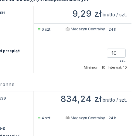
9,29 zł
331
brutto / szt.
Magazyn Centralny
6 szt.
24 h
7
i przepięć
szt.
Minimum: 10
Interwał: 10
hronne
834,24 zł
539
brutto / szt.
Magazyn Centralny
4 szt.
24 h
4-0