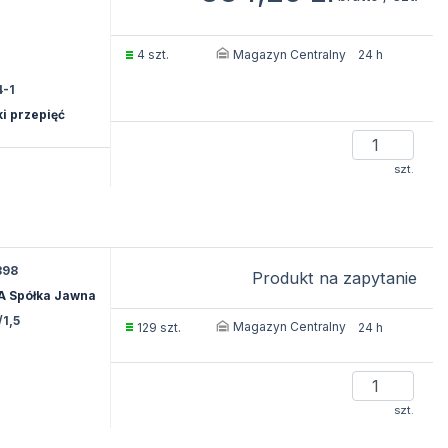
Magazyn Centralny
4 szt.
24 h
4-1
i przepięć
szt.
398
Produkt na zapytanie
A Spółka Jawna
/1,5
Magazyn Centralny
129 szt.
24 h
szt.