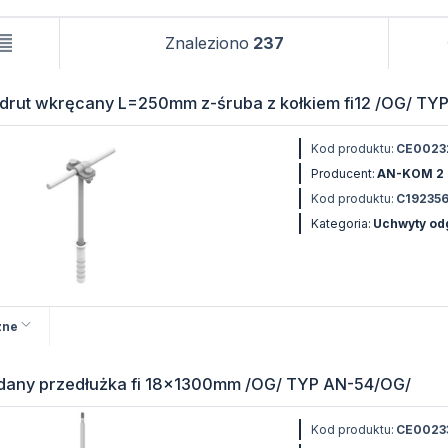
Znaleziono
237
drut wkręcany L=250mm z-śruba z kołkiem fi12 /OG/ TY
Kod produktu:
CE0023
Producent:
AN-KOM 2
Kod produktu:
C19235
Kategoria:
Uchwyty o
zne
dany przedłużka fi 18x1300mm /OG/ TYP AN-54/OG/
Kod produktu:
CE0023