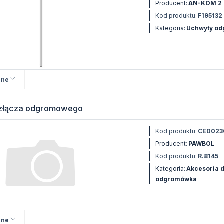
Producent:
AN-KOM 2
Kod produktu:
F195132
Kategoria:
Uchwyty o
zne
 złącza odgromowego
Kod produktu:
CE0023
Producent:
PAWBOL
Kod produktu:
R.8145
Kategoria:
Akcesoria 
odgromówka
zne