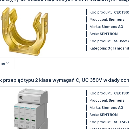
Kod produktu:
CE0196
Producent:
Siemens
Marka:
Siemens AG
Seria:
SENTRON
Kod produktu:
5SH552
Kategoria:
Ogranicznik
zne
k przepięć typu 2 klasa wymagań C, UC 350V wkłady oc
Kod produktu:
CE0190
Producent:
Siemens
Marka:
Siemens AG
Seria:
SENTRON
Kod produktu:
5SD742